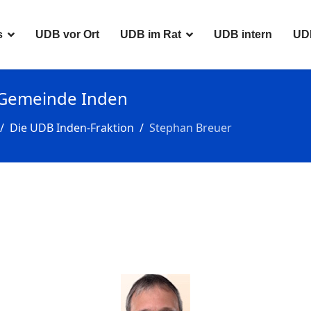
s
UDB vor Ort
UDB im Rat
UDB intern
UD
r Gemeinde Inden
Die UDB Inden-Fraktion
Stephan Breuer