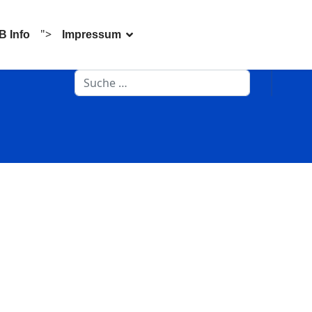
">
B Info
Impressum
Suchen
Type 2 or more characters for results.