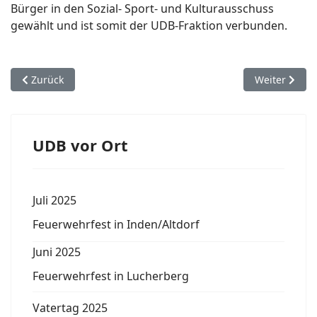
Bürger in den Sozial- Sport- und Kulturausschuss
gewählt und ist somit der UDB-Fraktion verbunden.
Vorheriger Beitrag: Stefan Pfennings als Bürgermeisterkandid
Nächster Bei
Zurück
Weiter
UDB vor Ort
Juli 2025
Feuerwehrfest in Inden/Altdorf
Juni 2025
Feuerwehrfest in Lucherberg
Vatertag 2025